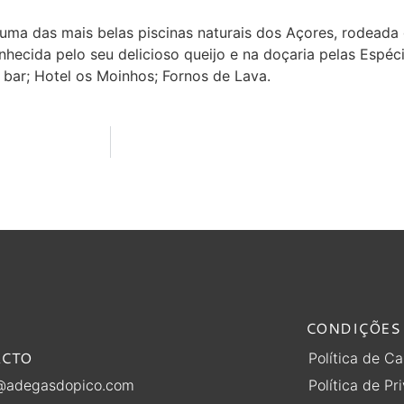
uma das mais belas piscinas naturais dos Açores, rodeada
hecida pelo seu delicioso queijo e na doçaria pelas Espéci
 bar; Hotel os Moinhos; Fornos de Lava.
CONDIÇÕES 
ACTO
Política de C
Política de Pr
@adegasdopico.com