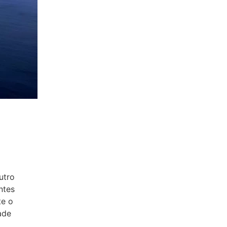
utro
ntes
te o
ade